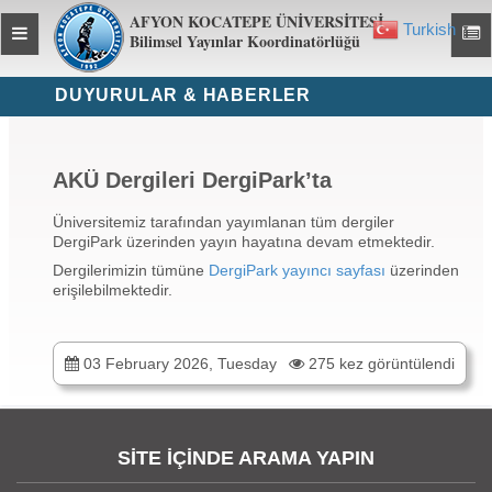
AFYON KOCATEPE ÜNİVERSİTESİ
Turkish
Toggle
▼
Toggl
Bilimsel Yayınlar Koordinatörlüğü
global
global
navigation
navig
DUYURULAR & HABERLER
AKÜ Dergileri DergiPark’ta
Üniversitemiz tarafından yayımlanan tüm dergiler
DergiPark üzerinden yayın hayatına devam etmektedir.
Dergilerimizin tümüne
DergiPark yayıncı sayfası
üzerinden
erişilebilmektedir.
03 February 2026, Tuesday
275 kez görüntülendi
SİTE İÇİNDE ARAMA YAPIN