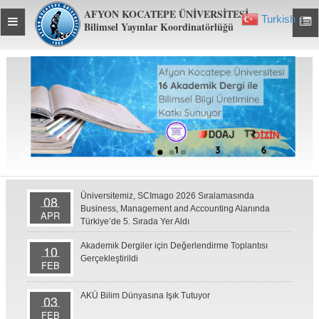
AFYON KOCATEPE ÜNİVERSİTESİ
Turkish
Toggle
▼
Toggl
Bilimsel Yayınlar Koordinatörlüğü
global
global
navigation
navig
Üniversitemiz, SCImago 2026 Sıralamasında
08
Business, Management and Accounting Alanında
APR
Türkiye’de 5. Sırada Yer Aldı
Akademik Dergiler için Değerlendirme Toplantısı
10
Gerçekleştirildi
FEB
AKÜ Bilim Dünyasına Işık Tutuyor
03
FEB