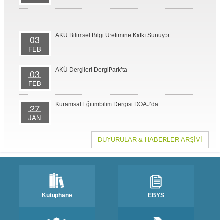
AKÜ Bilimsel Bilgi Üretimine Katkı Sunuyor
03
FEB
AKÜ Dergileri DergiPark’ta
03
FEB
Kuramsal Eğitimbilim Dergisi DOAJ’da
27
JAN
DUYURULAR & HABERLER ARŞİVİ
Kütüphane
EBYS